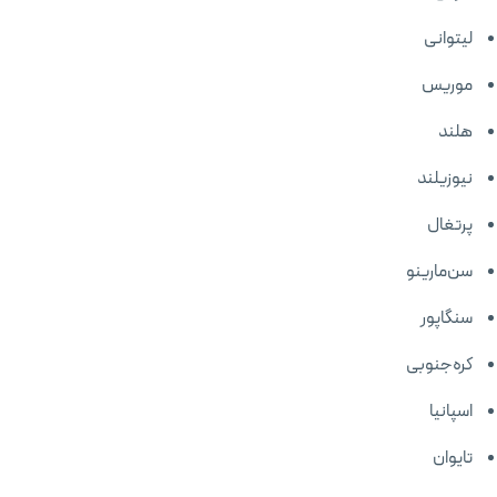
لیتوانی
موریس
هلند
نیوزیلند
پرتغال
سن‌مارینو
سنگاپور
کره‌جنوبی
اسپانیا
تایوان