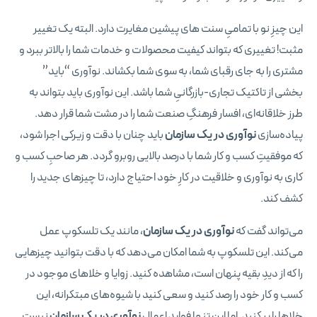
این چیزِ نو با تمامیِ سنت‌ های پیشین مغایرت دارد. البته یک تغییر
مثبت! تغییری که بتواند کیفیت محصولات و خدمات شما را بالاتر ببرد و
مشتری را به جای رقبای شما، به سوی شما بکشاند. نوآوری “باید”
بخشی از تاکتیک تجاری-بازرگانیِ شما باشد. این نوآوری باید بتواند به
طرز خلاقانه‌ای، افسار فرهنگِ صنعت شما را در مشت شما قرار دهد.
پیاده‌سازی
نوآوری در یک سازمان
باید چنان با دقت و زیرکی اجرا شود،
که موفقیتِ کسب و کار شما با درصد بالایی روبرو گردد. هر صاحبِ کسب و
کاری به نوآوری و خلاقیت در کارِ خود احتیاج دارد، تا چیزهای جدید را
کشف کند.
می‌تواند گفت که
نوآوری در یک سازمان
، مانند یک تلسکوپ عمل
می‌کند. این تلسکوپ به شما امکان می‌دهد که با دقت بتوانید چیزهایی
را که از دیدِ بقیه پنهان است، مشاهده کنید. زوایا و خلاهای موجود در
کسب و کار خود را رصد کنید و سعی کنید با شیوه‌های مبتکرانه، این
خلاها را پر کنید. اما این تنها فواید اِعمالِ
نوآوری در یک سازمان
نیست.