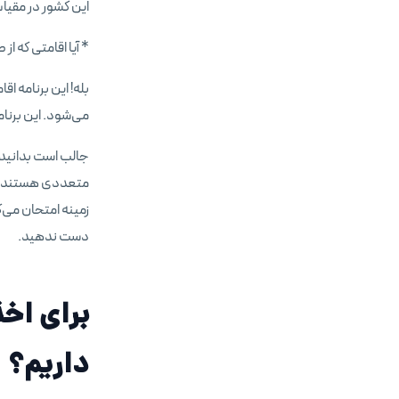
این کشور در مقی
* آیا اقامتی که از
بله! این برنامه اق
می‌شود. این برنامه تا حدود 5 نفر از موسسانِ استارت‌آپ را حم
جالب است بدانید 
متعددی هستند که ب
زمینه امتحان می‌کن
دست ندهید.
برای اخذ
داریم؟