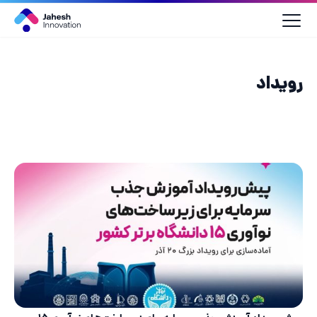
رش
ه
حتوا
رویداد